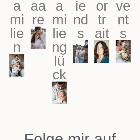
a
aa
a
ie
or
ve
mi
re
mi
nd
tr
nt
lie
lie
s
ait
s
n
ng
lü
ck
Folge mir auf