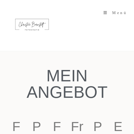
Menü
MEIN
ANGEBOT
F
P
F
Fr
P
E